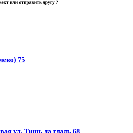
ъект или отправить другу ?
лево) 75
вая ул. Тишь да гладь 68