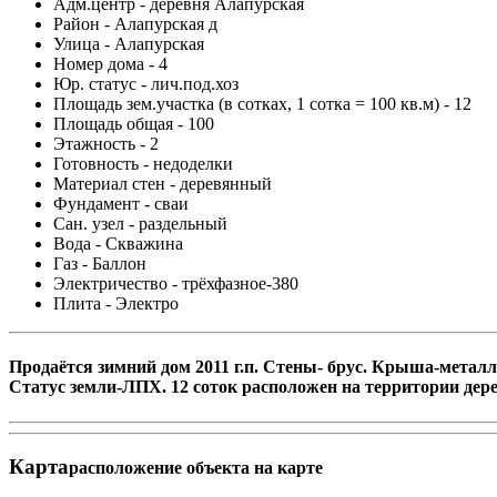
Адм.центр -
деревня Алапурская
Район -
Алапурская д
Улица -
Алапурская
Номер дома -
4
Юр. статус -
лич.под.хоз
Площадь зем.участка (в сотках, 1 сотка = 100 кв.м) -
12
Площадь общая -
100
Этажность -
2
Готовность -
недоделки
Материал стен -
деревянный
Фундамент -
сваи
Сан. узел -
раздельный
Вода -
Скважина
Газ -
Баллон
Электричество -
трёхфазное-380
Плита -
Электро
Продаётся зимний дом 2011 г.п. Стены- брус. Крыша-металл
Статус земли-ЛПХ. 12 соток расположен на территории дер
Карта
расположение объекта на карте