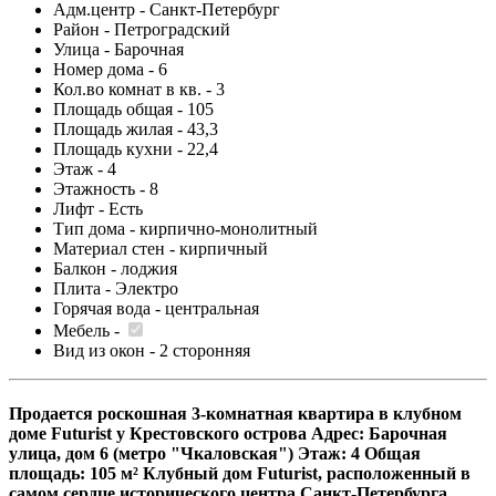
Адм.центр -
Санкт-Петербург
Район -
Петроградский
Улица -
Барочная
Номер дома -
6
Кол.во комнат в кв. -
3
Площадь общая -
105
Площадь жилая -
43,3
Площадь кухни -
22,4
Этаж -
4
Этажность -
8
Лифт -
Есть
Тип дома -
кирпично-монолитный
Материал стен -
кирпичный
Балкон -
лоджия
Плита -
Электро
Горячая вода -
центральная
Мебель -
Вид из окон -
2 сторонняя
Продается роскошная 3-комнатная квартира в клубном
доме Futurist у Крестовского острова Адрес: Барочная
улица, дом 6 (метро "Чкаловская") Этаж: 4 Общая
площадь: 105 м² Клубный дом Futurist, расположенный в
самом сердце исторического центра Санкт-Петербурга,