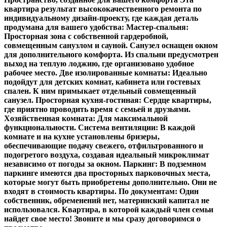
квартира результат высококачественного ремонта по
индивидуальному дизайн-проекту, где каждая деталь
продумана для вашего удобства: Мастер-спальня:
Просторная зона с собственной гардеробной,
совмещенным санузлом и сауной. Санузел оснащен окном
для дополнительного комфорта. Из спальни предусмотрен
выход на теплую лоджию, где организовано удобное
рабочее место. Две изолированные комнаты: Идеально
подойдут для детских комнат, кабинета или гостевых
спален. К ним примыкает отдельный совмещенный
санузел. Просторная кухня-гостиная: Сердце квартиры,
где приятно проводить время с семьей и друзьями.
Хозяйственная комната: Для максимальной
функциональности. Система вентиляции: В каждой
комнате и на кухне установлены бризеры,
обеспечивающие подачу свежего, отфильтрованного и
подогретого воздуха, создавая идеальный микроклимат
независимо от погоды за окном. Паркинг: В подземном
паркинге имеются два просторных парковочных места,
которые могут быть приобретены дополнительно. Они не
входят в стоимость квартиры. По документам: Один
собственник, обременений нет, материнский капитал не
использовался. Квартира, в которой каждый член семьи
найдет свое место! Звоните и мы сразу договоримся о