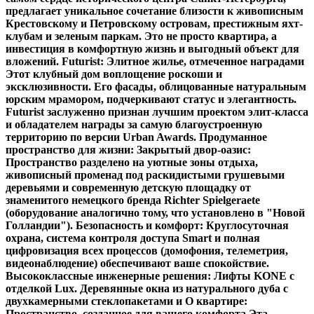
предлагает уникальное сочетание близости к живописным
Крестовскому и Петровскому островам, престижным яхт-
клубам и зеленым паркам. Это не просто квартира, а
инвестиция в комфортную жизнь и выгодный объект для
вложений. Futurist: Элитное жилье, отмеченное наградами
Этот клубный дом воплощение роскоши и
эксклюзивности. Его фасады, облицованные натуральным
юрским мрамором, подчеркивают статус и элегантность.
Futurist заслуженно признан лучшим проектом элит-класса
и обладателем награды за самую благоустроенную
территорию по версии Urban Awards. Продуманное
пространство для жизни: Закрытый двор-оазис:
Пространство разделено на уютные зоны отдыха,
живописный променад под раскидистыми грушевыми
деревьями и современную детскую площадку от
знаменитого немецкого бренда Richter Spielgeraete
(оборудование аналогично тому, что установлено в "Новой
Голландии"). Безопасность и комфорт: Круглосуточная
охрана, система контроля доступа Smart и полная
цифровизация всех процессов (домофония, телеметрия,
видеонаблюдение) обеспечивают ваше спокойствие.
Высококлассные инженерные решения: Лифты KONE с
отделкой Lux. Деревянные окна из натурального дуба с
двухкамерными стеклопакетами и О квартире:
Пространство, созданное для вашего комфорта Эта