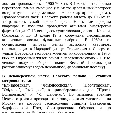
домами продолжалась в 1960-70-х гг. В 1980-х гг. полностью
перестроен район Рыбацкое (на месте деревянных построек
воздвигнуты современные многоквартирные дома).
Правобережная часть Невского района вплоть до 1960-х гг.
застраивалась узкой полосой вдоль Невы, где продажа
квартиры и комнаты проводится агентами риэлтерской
фирмы бенуа. С 18 века здесь существовали деревни Клочки,
Сосновка и др. В конце 19 в. сооружены лесопильные,
кирпичные заводы, бумажные фабрики. В 1960-х гг.
осуществлена типовая жилая застройка кварталов,
примыкающих к Народной улице. Территория к Северу от
улицы Новоселов застроена жилыми микрорайонами в 1970-
80-х гг. Огромный жилой район с населением около 250 тыс.
человек получил общее название Веселый Поселок (по
располагавшемуся здесь небольшому фабричному поселку).
В левобережной части Невского района 5 станций
метрополитена:
"Елизаровская", "Ломоносовская", "Пролетарская",
"Обухово", "Рыбацкое",
в правобережной - две:
"Просп.
Большевиков" и "Ул. Дыбенко". По западной границе
Невского района проходит железно-дорожная магистраль на
Москву, на которой расположены станции Навалочная,
Фарфоровский Пост, Сортировочная, Обухово, и по
направлению на Волховстрой - Рыбацкое.