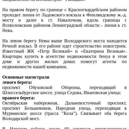
На правом берегу по границе с Красногвардейским районом
проходит линия от Ладожского вокзала к Финляндскому ж.-д.
мосту и далее к ст. Навалочная, вдоль границы с
Всеволожским районом Ленинградской области - линия к ст.
Нева.
На левом берегу Невы выше Володарского моста находится
Речной вокзал. В его районе идет строительство новостроек.
Известный ЖК «Петр Великий» и «Екатерина Великая».
Квартиры купить в агентстве недвижимости бенуа в этом
доме и других жилых домах помогут агенты по
недвижимости нашей компании.
Основные магистрали
левого берега:
проспект Обуховской Обороны, переходящий в
Шлиссельбургское шоссе, улица Седова, Ивановская улица;
правого берега:
Октябрьская набережная, Дальневосточный проспект,
проспект Большевиков, Народная улица, переходящая в
Мурманское шоссе (трасса "Кола"). Связывает оба берега
Володарский мост.
В Невском районе около 60 крупных промышленных