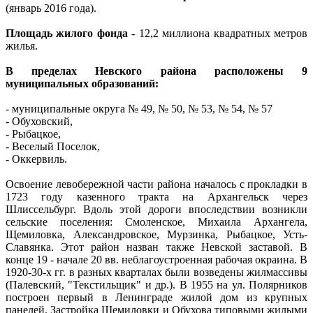
(январь 2016 года).
Площадь жилого фонда
- 12,2 миллиона квадратных метров
жилья.
В пределах Невского района расположены 9
муниципальных образований:
- муниципальные округа № 49, № 50, № 53, № 54, № 57
- Обуховский,
- Рыбацкое,
- Веселый Поселок,
- Оккервиль.
Освоение левобережной части района началось с прокладки в
1723 году казенного тракта на Архангельск через
Шлиссельбург. Вдоль этой дороги впоследствии возникли
сельские поселения: Смоленское, Михаила Архангела,
Щемиловка, Александровское, Мурзинка, Рыбацкое, Усть-
Славянка. Этот район назван также Невской заставой. В
конце 19 - начале 20 вв. неблагоустроенная рабочая окраина. В
1920-30-х гг. в разных кварталах были возведены жилмассивы
(Палевский, "Текстильщик" и др.). В 1955 на ул. Полярников
построен первый в Ленинграде жилой дом из крупных
панелей. Застройка Щемиловки и Обухова типовыми жилыми